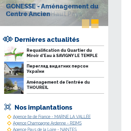
GONESSE - Aménagement du
VILLENEUVE LE ROI - Quartier
Centre Ancien
Historique du Haut Pays
Dernières actualités
Requalification du Quartier du
Miroir d'Eau à SAVIGNY LE TEMPLE
Перегляд видатних персон
України
Aménagement de l’entrée du
THOUREIL
Nos implantations
Agence Ile de France - MARNE LA VALLÉE
Agence Champagne Ardenne - REIMS
Agence Pays de la Loire - NANTES